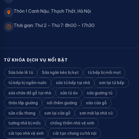
Thôn 1 Canh Nậu, Thạch Thất, Hà Nội
Thời gian: Thứ 2 – Thứ 7: 8h00 – 17h30
TỪ KHÓA DỊCH VỤ NỔI BẬT
Sửa bản lề tủ
Sửa ngăn kéo bị kẹt
tủ bếp bị mối mọt
tủ bếp bị ngấm nước
sửa tủ bếp tại nhà
sơn lại tủ bếp
sửa chữa đồ gỗ tại nhà
sửa tủ áo
sửa giường tủ
tháo lắp giường
nối thêm giường
sửa cửa gỗ
sửa cầu thang
sơn lại cửa gỗ
sơn mới lại nhà cũ
tường nhà bị mốc
chống thấm nhà vệ sinh
cải tạo nhà vệ sinh
cải tạo chung cư hà nội