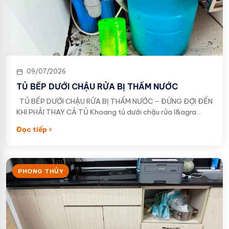
09/07/2026
TỦ BẾP DƯỚI CHẬU RỬA BỊ THẤM NƯỚC
TỦ BẾP DƯỚI CHẬU RỬA BỊ THẤM NƯỚC – ĐỪNG ĐỢI ĐẾN
KHI PHẢI THAY CẢ TỦ Khoang tủ dưới chậu rửa l&agra…
Đọc tiếp
PHONG THỦY