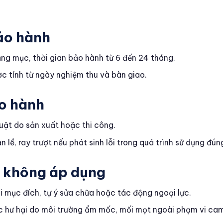
bảo hành
ạng mục, thời gian bảo hành từ 6 đến 24 tháng.
c tính từ ngày nghiệm thu và bàn giao.
o hành
huật do sản xuất hoặc thi công.
n lề, ray trượt nếu phát sinh lỗi trong quá trình sử dụng đú
p không áp dụng
i mục đích, tự ý sửa chữa hoặc tác động ngoại lực.
 hư hại do môi trường ẩm mốc, mối mọt ngoài phạm vi cam