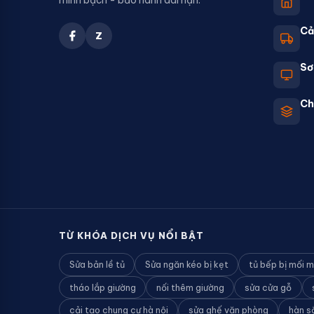
minh bạch - bảo hành dài hạn.
Cả
Z
Sơ
Ch
TỪ KHÓA DỊCH VỤ NỔI BẬT
Sửa bản lề tủ
Sửa ngăn kéo bị kẹt
tủ bếp bị mối 
tháo lắp giường
nối thêm giường
sửa cửa gỗ
cải tạo chung cư hà nội
sửa ghế văn phòng
hàn s