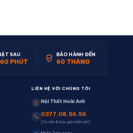
MẶT SAU
BẢO HÀNH ĐẾN
60 PHÚT
60 THÁNG
LIÊN HỆ VỚI CHÚNG TÔI
Nội Thất Hoài Anh
0377.08.56.56
(Tư vấn & báo giá miễn phí)