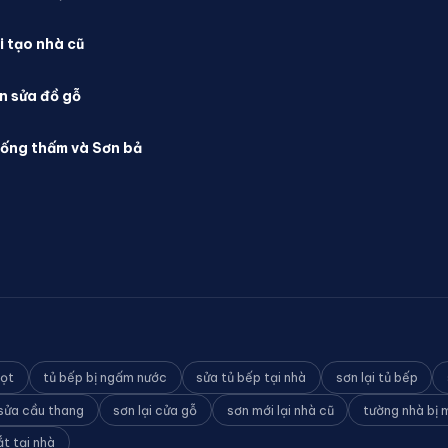
i tạo nhà cũ
n sửa đồ gỗ
ống thấm và Sơn bả
mọt
tủ bếp bị ngấm nước
sửa tủ bếp tại nhà
sơn lại tủ bếp
sửa cầu thang
sơn lại cửa gỗ
sơn mới lại nhà cũ
tường nhà bị
ắt tại nhà