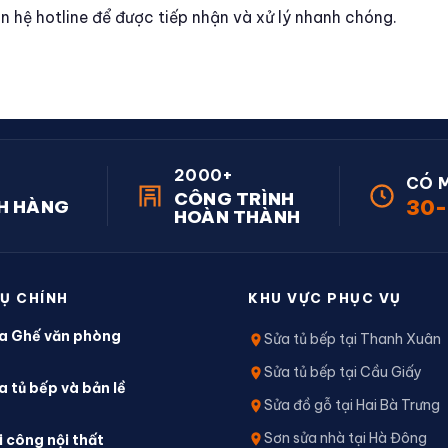
iên hệ hotline để được tiếp nhận và xử lý nhanh chóng.
2000+
CÓ 
CÔNG TRÌNH
30-
H HÀNG
HOÀN THÀNH
VỤ CHÍNH
KHU VỰC PHỤC VỤ
a Ghế văn phòng
Sửa tủ bếp tại Thanh Xuân
Sửa tủ bếp tại Cầu Giấy
a tủ bếp và bản lề
Sửa đồ gỗ tại Hai Bà Trưng
Sơn sửa nhà tại Hà Đông
i công nội thất