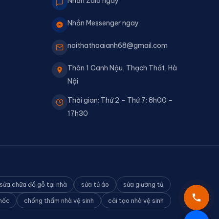
Nhắn Zalo ngay
Nhắn Messenger ngay
noithathoaianh68@gmail.com
Thôn 1 Canh Nậu, Thạch Thất, Hà
Nội
Thời gian: Thứ 2 – Thứ 7: 8h00 –
17h30
sửa chữa đồ gỗ tại nhà
sửa tủ áo
sửa giường tủ
 mốc
chống thấm nhà vệ sinh
cải tạo nhà vệ sinh