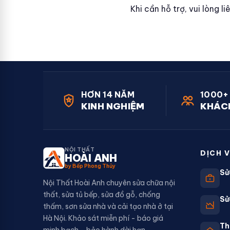
Khi cần hỗ trợ, vui lòng l
HƠN 14 NĂM
1000+
KINH NGHIỆM
KHÁC
NỘI THẤT
DỊCH 
HOÀI ANH
by Bếp Phong Thủy
Sử
Nội Thất Hoài Anh chuyên sửa chữa nội
thất, sửa tủ bếp, sửa đồ gỗ, chống
Sử
thấm, sơn sửa nhà và cải tạo nhà ở tại
Hà Nội. Khảo sát miễn phí - báo giá
Th