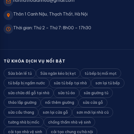
noithathoaianh68@gmail.com
Thôn 1 Canh Nậu, Thạch Thất, Hà Nội
Thời gian: Thứ 2 – Thứ 7: 8h00 – 17h30
TỪ KHÓA DỊCH VỤ NỔI BẬT
Sửa bản lề tủ
Sửa ngăn kéo bị kẹt
tủ bếp bị mối mọt
tủ bếp bị ngấm nước
sửa tủ bếp tại nhà
sơn lại tủ bếp
sửa chữa đồ gỗ tại nhà
sửa tủ áo
sửa giường tủ
tháo lắp giường
nối thêm giường
sửa cửa gỗ
sửa cầu thang
sơn lại cửa gỗ
sơn mới lại nhà cũ
tường nhà bị mốc
chống thấm nhà vệ sinh
cải tạo nhà vệ sinh
cải tạo chung cư hà nội