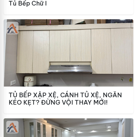
Tủ Bếp Chữ I
TỦ BẾP XẬP XỆ, CÁNH TỦ XỆ, NGĂN
KÉO KẸT? ĐỪNG VỘI THAY MỚI!