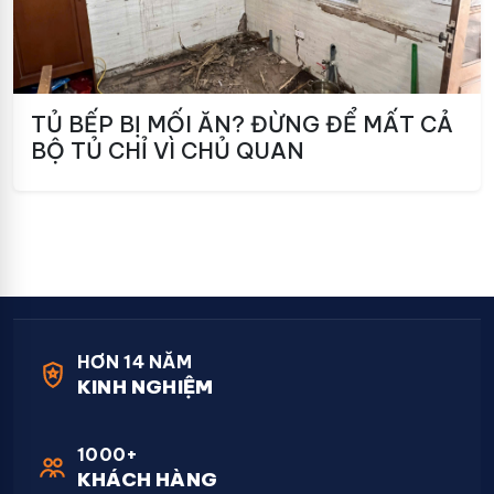
TỦ BẾP BỊ MỐI ĂN? ĐỪNG ĐỂ MẤT CẢ
BỘ TỦ CHỈ VÌ CHỦ QUAN
HƠN 14 NĂM
KINH NGHIỆM
1000+
KHÁCH HÀNG