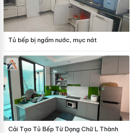
Tủ bếp bị ngấm nước, mục nát
Cải Tạo Tủ Bếp Từ Dạng Chữ L Thành