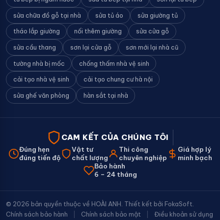
sửa chữa đồ gỗ tại nhà
sửa tủ áo
sửa giường tủ
tháo lắp giường
nối thêm giường
sửa cửa gỗ
sửa cầu thang
sơn lại cửa gỗ
sơn mới lại nhà cũ
tường nhà bị mốc
chống thấm nhà vệ sinh
cải tạo nhà vệ sinh
cải tạo chung cư hà nội
sửa ghế văn phòng
hàn sắt tại nhà
CAM KẾT CỦA CHÚNG TÔI
Đúng hẹn
Vật tư
Thi công
Giá hợp lý
đúng tiến độ
chất lượng
chuyên nghiệp
minh bạch
Bảo hành
6 – 24 tháng
© 2026 bản quyền thuộc về HOÀI ANH. Thiết kết bởi
FokaSoft
.
Chính sách bảo hành
|
Chính sách bảo mật
|
Điều khoản sử dụng