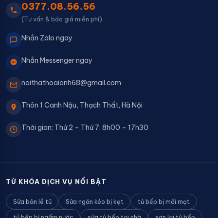
0377.08.56.56
(Tư vấn & báo giá miễn phí)
Nhắn Zalo ngay
Nhắn Messenger ngay
noithathoaianh68@gmail.com
Thôn 1 Canh Nậu, Thạch Thất, Hà Nội
Thời gian: Thứ 2 – Thứ 7: 8h00 – 17h30
TỪ KHÓA DỊCH VỤ NỔI BẬT
Sửa bản lề tủ
Sửa ngăn kéo bị kẹt
tủ bếp bị mối mọt
tủ bếp bị ngấm nước
sửa tủ bếp tại nhà
sơn lại tủ bếp