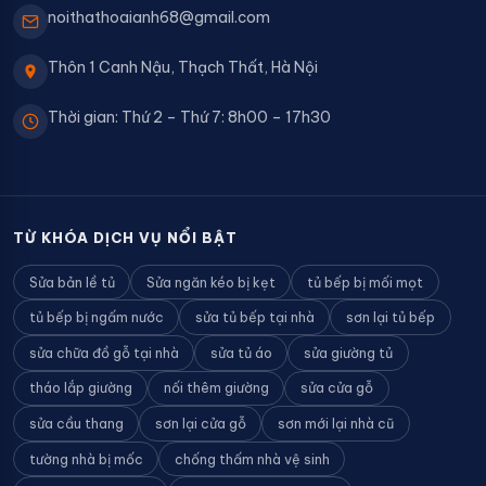
noithathoaianh68@gmail.com
Thôn 1 Canh Nậu, Thạch Thất, Hà Nội
Thời gian: Thứ 2 – Thứ 7: 8h00 – 17h30
TỪ KHÓA DỊCH VỤ NỔI BẬT
Sửa bản lề tủ
Sửa ngăn kéo bị kẹt
tủ bếp bị mối mọt
tủ bếp bị ngấm nước
sửa tủ bếp tại nhà
sơn lại tủ bếp
sửa chữa đồ gỗ tại nhà
sửa tủ áo
sửa giường tủ
tháo lắp giường
nối thêm giường
sửa cửa gỗ
sửa cầu thang
sơn lại cửa gỗ
sơn mới lại nhà cũ
tường nhà bị mốc
chống thấm nhà vệ sinh