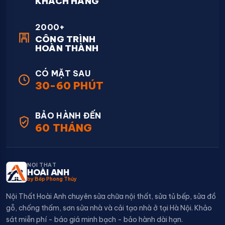
KHÁCH HÀNG
2000+
CÔNG TRÌNH
HOÀN THÀNH
CÓ MẶT SAU
30-60 PHÚT
BẢO HÀNH ĐẾN
60 THÁNG
NỘI THẤT
HOÀI ANH
by Bếp Phong Thủy
Nội Thất Hoài Anh chuyên sửa chữa nội thất, sửa tủ bếp, sửa đồ
gỗ, chống thấm, sơn sửa nhà và cải tạo nhà ở tại Hà Nội. Khảo
sát miễn phí - báo giá minh bạch - bảo hành dài hạn.