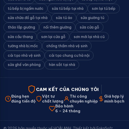
tủ bếp bị ngấm nước
sửa tủ bếp tại nhà
sơn lại tủ bếp
sửa chữa đồ gỗ tại nhà
sửa tủ áo
sửa giường tủ
tháo lắp giường
nối thêm giường
sửa cửa gỗ
sửa cầu thang
sơn lại cửa gỗ
sơn mới lại nhà cũ
tường nhà bị mốc
chống thấm nhà vệ sinh
cải tạo nhà vệ sinh
cải tạo chung cư hà nội
sửa ghế văn phòng
hàn sắt tại nhà
CAM KẾT CỦA CHÚNG TÔI
Đúng hẹn
Vật tư
Thi công
Giá hợp lý
đúng tiến độ
chất lượng
chuyên nghiệp
minh bạch
Bảo hành
6 – 24 tháng
© 2026 bản quyền thuộc về HOÀI ANH. Thiết kết bởi
FokaSoft
.