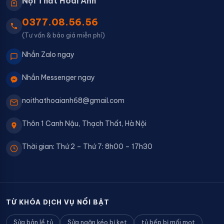
Nội Thất Hoài Anh
0377.08.56.56
(Tư vấn & báo giá miễn phí)
Nhắn Zalo ngay
Nhắn Messenger ngay
noithathoaianh68@gmail.com
Thôn 1 Canh Nậu, Thạch Thất, Hà Nội
Thời gian: Thứ 2 – Thứ 7: 8h00 – 17h30
TỪ KHÓA DỊCH VỤ NỔI BẬT
Sửa bản lề tủ
Sửa ngăn kéo bị kẹt
tủ bếp bị mối mọt