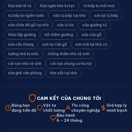
Sửa bản lề tủ
Sửa ngăn kéo bị kẹt
tủ bếp bị mối mọt
tủ bếp bị ngấm nước
sửa tủ bếp tại nhà
sơn lại tủ bếp
sửa chữa đồ gỗ tại nhà
sửa tủ áo
sửa giường tủ
tháo lắp giường
nối thêm giường
sửa cửa gỗ
sửa cầu thang
sơn lại cửa gỗ
sơn mới lại nhà cũ
tường nhà bị mốc
chống thấm nhà vệ sinh
cải tạo nhà vệ sinh
cải tạo chung cư hà nội
sửa ghế văn phòng
hàn sắt tại nhà
CAM KẾT CỦA CHÚNG TÔI
Đúng hẹn
Vật tư
Thi công
Giá hợp lý
đúng tiến độ
chất lượng
chuyên nghiệp
minh bạch
Bảo hành
6 – 24 tháng